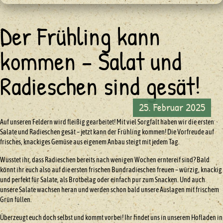
Der Frühling kann
kommen – Salat und
Radieschen sind gesät!
25. Februar 2025
Auf unseren Feldern wird fleißig gearbeitet! Mit viel Sorgfalt haben wir die ersten
Salate und Radieschen gesät – jetzt kann der Frühling kommen! Die Vorfreude auf
frisches, knackiges Gemüse aus eigenem Anbau steigt mit jedem Tag.
Wusstet ihr, dass Radieschen bereits nach wenigen Wochen erntereif sind? Bald
könnt ihr euch also auf die ersten frischen Bundradieschen freuen – würzig, knackig
und perfekt für Salate, als Brotbelag oder einfach pur zum Snacken. Und auch
unsere Salate wachsen heran und werden schon bald unsere Auslagen mit frischem
Grün füllen.
Überzeugt euch doch selbst und kommt vorbei! Ihr findet uns in unserem Hofladen in