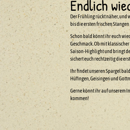
Endlich wie
Der Frühling rückt näher, und 
bis die ersten frischen Stang
Schon bald könnt ihr euch wied
Geschmack. Ob mit klassischer 
Saison-Highlight und bringt de
sichert euch rechtzeitig die er
Ihr findet unseren Spargel ba
Hüfingen, Geisingen und Gott
Gerne könnt ihr auf unserem I
kommen!