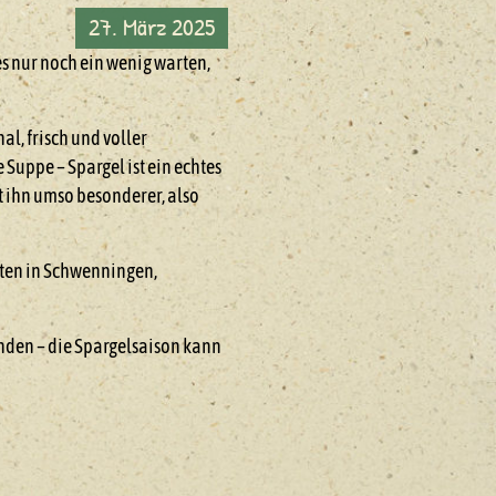
27. März 2025
es nur noch ein wenig warten,
l, frisch und voller
Suppe – Spargel ist ein echtes
t ihn umso besonderer, also
kten in Schwenningen,
nden – die Spargelsaison kann