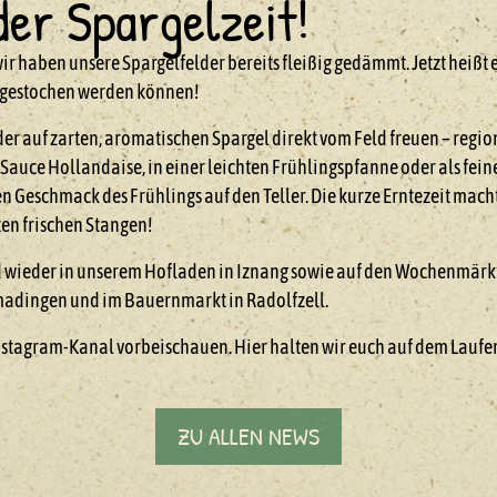
der Spargelzeit!
wir haben unsere Spargelfelder bereits fleißig gedämmt. Jetzt heißt 
en gestochen werden können!
er auf zarten, aromatischen Spargel direkt vom Feld freuen – regiona
Sauce Hollandaise, in einer leichten Frühlingspfanne oder als feine 
n Geschmack des Frühlings auf den Teller. Die kurze Erntezeit mach
sten frischen Stangen!
ld wieder in unserem Hofladen in Iznang sowie auf den Wochenmär
madingen und im Bauernmarkt in Radolfzell.
nstagram-Kanal vorbeischauen. Hier halten wir euch auf dem Laufe
ZU ALLEN NEWS