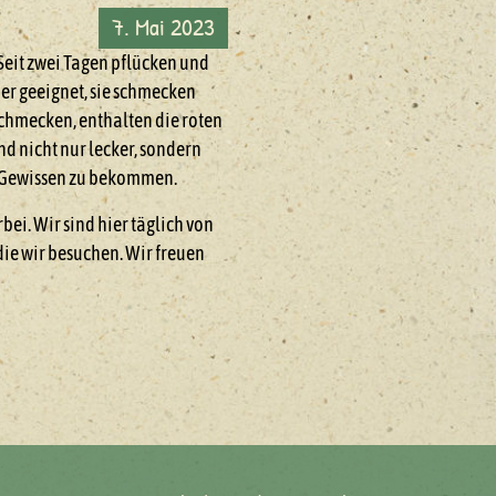
7. Mai 2023
 Seit zwei Tagen pflücken und
er geeignet, sie schmecken
chmecken, enthalten die roten
d nicht nur lecker, sondern
es Gewissen zu bekommen.
ei. Wir sind hier täglich von
die wir besuchen. Wir freuen