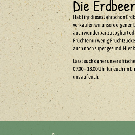
Die Erdbeer
Habt ihr dieses Jahr schon Erd
verkaufen wir unsere eigenen 
auch wunderbar zu Joghurt ode
Früchte nur wenig Fruchtzucker
auch noch super gesund. Hier k
Lasst euch daher unsere frisch
09.00 – 18.00 Uhr für euch im 
uns auf euch.