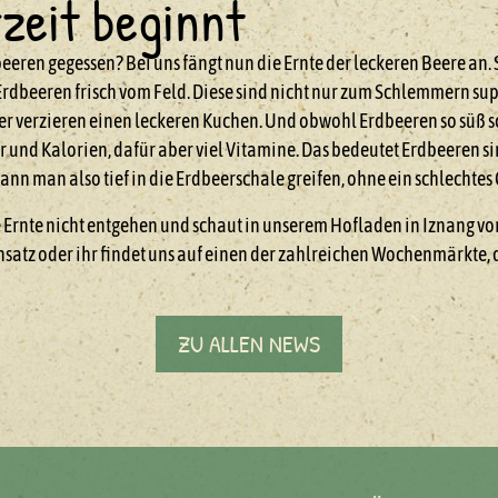
zeit beginnt
beeren gegessen? Bei uns fängt nun die Ernte der leckeren Beere an.
Erdbeeren frisch vom Feld. Diese sind nicht nur zum Schlemmern sup
r verzieren einen leckeren Kuchen. Und obwohl Erdbeeren so süß s
 und Kalorien, dafür aber viel Vitamine. Das bedeutet Erdbeeren sin
ann man also tief in die Erdbeerschale greifen, ohne ein schlecht
e Ernte nicht entgehen und schaut in unserem Hofladen in Iznang vorb
Einsatz oder ihr findet uns auf einen der zahlreichen Wochenmärkte, 
ZU ALLEN NEWS