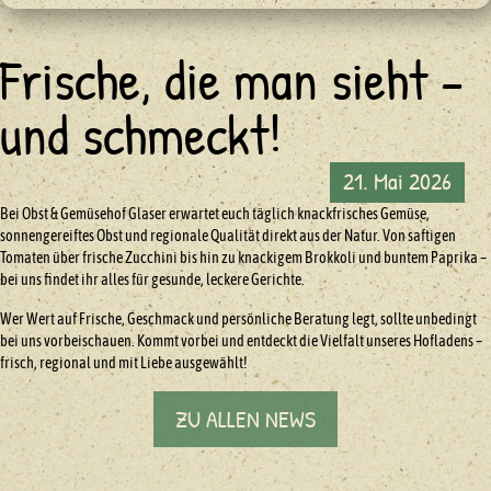
Frische, die man sieht –
und schmeckt!
21. Mai 2026
Bei Obst & Gemüsehof Glaser erwartet euch täglich knackfrisches Gemüse,
sonnengereiftes Obst und regionale Qualität direkt aus der Natur. Von saftigen
Tomaten über frische Zucchini bis hin zu knackigem Brokkoli und buntem Paprika –
bei uns findet ihr alles für gesunde, leckere Gerichte.
Wer Wert auf Frische, Geschmack und persönliche Beratung legt, sollte unbedingt
bei uns vorbeischauen. Kommt vorbei und entdeckt die Vielfalt unseres Hofladens –
frisch, regional und mit Liebe ausgewählt!
ZU ALLEN NEWS