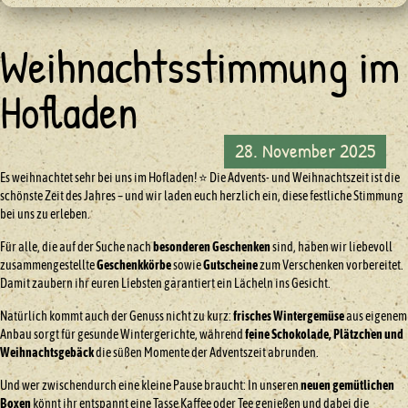
Weihnachtsstimmung im
Hofladen
28. November 2025
Es weihnachtet sehr bei uns im Hofladen! ⭐️ Die Advents- und Weihnachtszeit ist die
schönste Zeit des Jahres – und wir laden euch herzlich ein, diese festliche Stimmung
bei uns zu erleben.
Für alle, die auf der Suche nach
besonderen Geschenken
sind, haben wir liebevoll
zusammengestellte
Geschenkkörbe
sowie
Gutscheine
zum Verschenken vorbereitet.
Damit zaubern ihr euren Liebsten garantiert ein Lächeln ins Gesicht.
Natürlich kommt auch der Genuss nicht zu kurz:
frisches Wintergemüse
aus eigenem
Anbau sorgt für gesunde Wintergerichte, während
feine Schokolade, Plätzchen und
Weihnachtsgebäck
die süßen Momente der Adventszeit abrunden.
Und wer zwischendurch eine kleine Pause braucht: In unseren
neuen gemütlichen
Boxen
könnt ihr entspannt eine Tasse Kaffee oder Tee genießen und dabei die