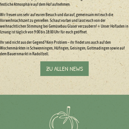
festliche Atmosphäre auf dem Hof aufnehmen.
Wir freuen uns sehr auf euren Besuch und darauf, gemeinsam mit euch die
Vorweihnachtszeit zu genießen. Schaut vorbei und lasst euch von der
weihnachtlichen Stimmung bei Gemüsebau Glaser verzaubern! ⭐️ Unser Hofladen in
Iznang ist täglich von 9:00 bis 18:00 Uhr für euch geöffnet.
Ihr seid nicht aus der Gegend? Kein Problem – ihr findet uns auch auf den
Wochenmärkten in Schwenningen, Hüfingen, Geisingen, Gottmadingen sowie auf
dem Bauernmarkt in Radolfzell.
ZU ALLEN NEWS